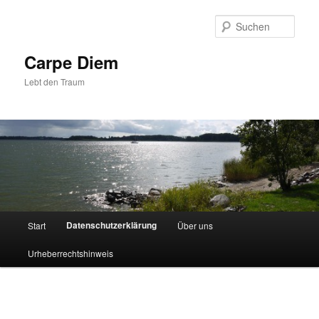
Zum
primären
Such
Inhalt
springen
Carpe Diem
Lebt den Traum
Hauptmenü
Datenschutzerklärung
Start
Über uns
Urheberrechtshinweis